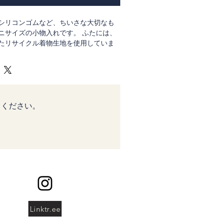
シリコンゴムなど、ちいさな大切なも
ニサイズの小物入れです。 ふたには、
たリサイクル着物生地を使用していま
わりと、日本のぬくもりを感じていただ
ていて、持ち運びにもぴったりのサイズ
だけの、小さくて美しいピルケースをぜ
。
てください。
Linktr.ee