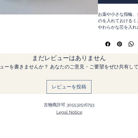
お薬や小さな指輪、
のを入れておけるミ
やわらかな芯を入れ
す。 やさしい手ざ
ける一点ものです。
中は2つに仕切られ
まだレビューはありません
感。 世界にひとつ
ひお楽しみください
ューを書きませんか？ あなたのご意見・ご要望をぜひ共有し
レビューを投稿
古物商許可 305532516793
Legal Notice