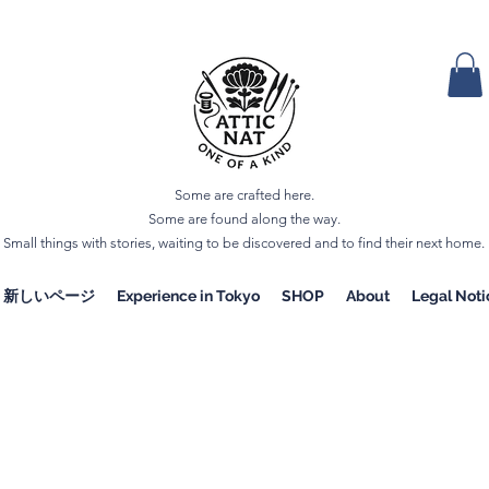
Some are crafted here.
Some are found along the way.
Small things with stories, waiting to be discovered and to find their next home.
新しいページ
Experience in Tokyo
SHOP
About
Legal Noti