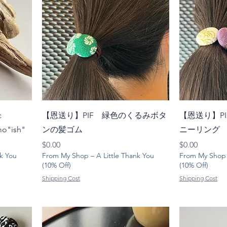
c
【恩送り】PIF 緑色のくるみボタ
【恩送り】P
mo"ish"
ンの髪ゴム
ニーリング
価格
価格
$0.00
$0.00
k You
From My Shop – A Little Thank You
From My Shop –
(10% Off)
(10% Off)
Shipping Cost
Shipping Cost