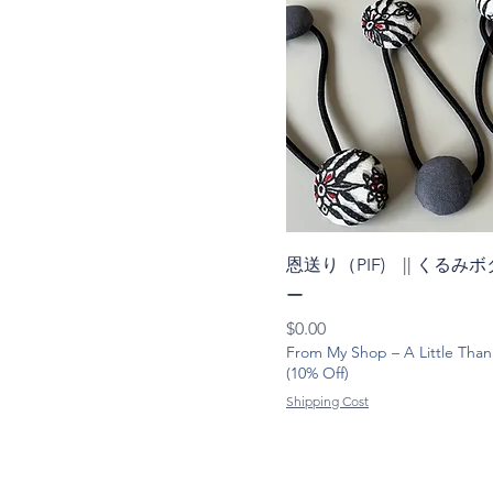
恩送り（PIF) || くるみ
ー
価格
$0.00
From My Shop – A Little Than
(10% Off)
Shipping Cost