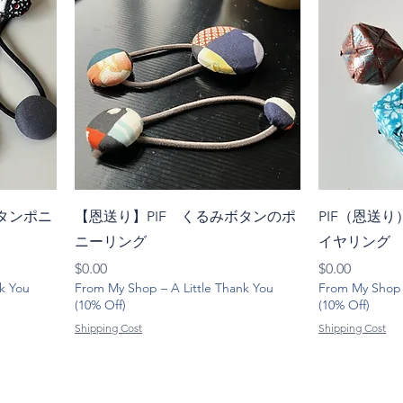
ボタンポニ
【恩送り】PIF くるみボタンのポ
PIF（恩送
ニーリング
イヤリング
価格
価格
$0.00
$0.00
k You
From My Shop – A Little Thank You
From My Shop –
(10% Off)
(10% Off)
Shipping Cost
Shipping Cost