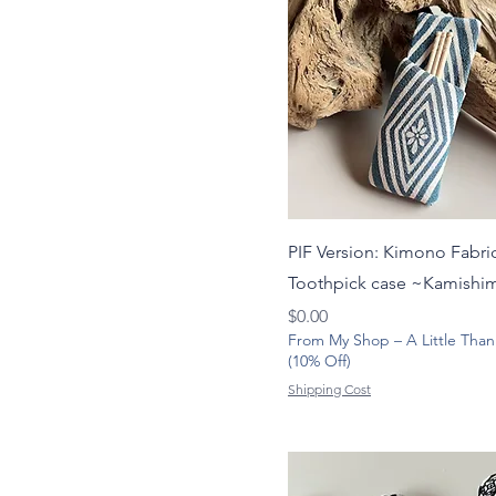
PIF Version: Kimono Fabri
Toothpick case ~Kamishi
価格
$0.00
From My Shop – A Little Than
(10% Off)
Shipping Cost