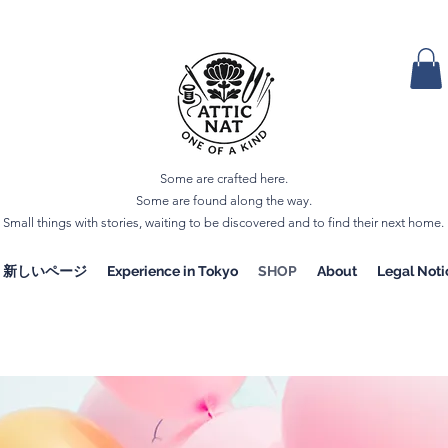
Some are crafted here.
Some are found along the way.
Small things with stories, waiting to be discovered and to find their next home.
新しいページ
Experience in Tokyo
SHOP
About
Legal Noti