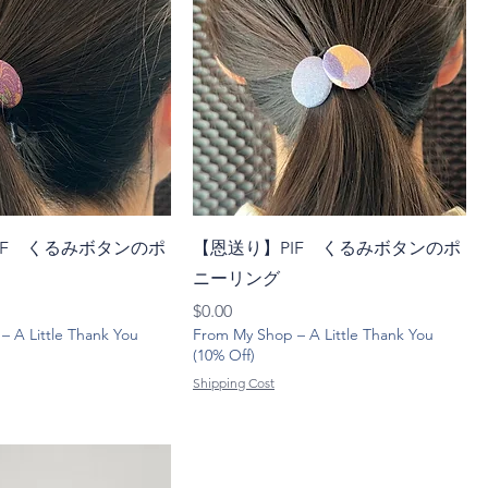
IF くるみボタンのポ
【恩送り】PIF くるみボタンのポ
ニーリング
価格
$0.00
 A Little Thank You
From My Shop – A Little Thank You
(10% Off)
Shipping Cost