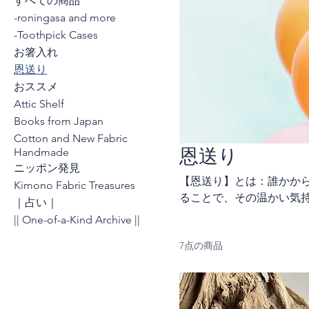
すべての商品
-roningasa and more
-Toothpick Cases
お箸入れ
恩送り
おススメ
Attic Shelf
Books from Japan
Cotton and New Fabric
Handmade
恩送り
ニッポン発見
【恩送り】とは：誰かか
Kimono Fabric Treasures
ることで、その温かい気
｜占い｜
います。 ※こちらの商品
|| One-of-a-Kind Archive ||
7点の商品