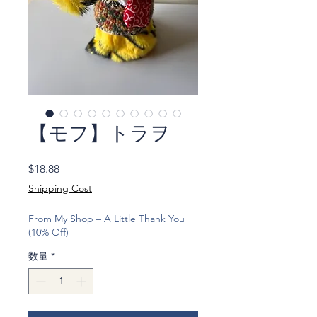
【モフ】トラヲ
価
$18.88
格
Shipping Cost
From My Shop – A Little Thank You
(10% Off)
数量
*