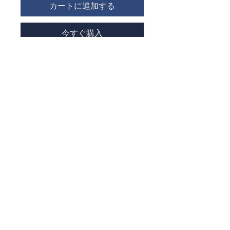
カートに追加する
今すぐ購入
モンスター風の手人形【モフ】の誕生
です
ふわふわ生地から生まれる
「MOF（モフ）」と名付けたこの子
たちはひとつひとつ違った個性と物語
をもっています
まだレビューはありません
ふたつと同じ子はいません
最初のレビューを書きませんか？ あ
なたのご意見・ご要望をぜひ共有して
仲良くなれそうな子がいたら、ぜひあ
ください。
なたの冒険のおともに迎えてください
♪
レビューを投稿