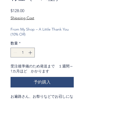
価
$128.00
格
Shipping Cost
From My Shop – A Little Thank You
(10% Off)
数量
*
受注後準備のため発送まで １週間～
1カ月ほど かかります
予約購入
お遍路さん、お祭りなどでお召しにな
る方もいらっしゃいます
日本風家屋のしつらえなどにもお勧め