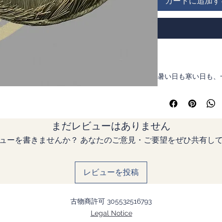
カートに追加す
暑い日も寒い日も、
めて編んでくれる浪
本イグサを使用して
良い香りがします。
まだレビューはありません
鳥追い笠は、鳥を追
です。現在では流鏑
ューを書きませんか？ あなたのご意見・ご要望をぜひ共有し
ます
日本を愛するあなた
レビューを投稿
別な贈り物を。
※ ごめんなさい、
古物商許可 305532516793
ん。
Legal Notice