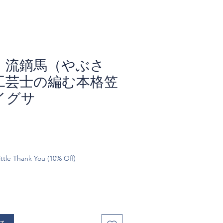
 流鏑馬（やぶさ
工芸士の編む本格笠
イグサ
ttle Thank You (10% Off)