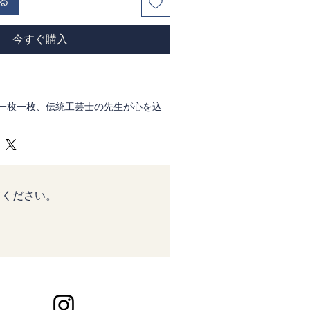
る
今すぐ購入
一枚一枚、伝統工芸士の先生が心を込
人笠です。
いるため、届いた箱を開けるととても
う、鷹狩などの狩猟の際に使われた笠
馬（やぶさめ）などで見ることができ
てください。
に、侍の心を愛するあの人に、ぜひ特
ギフト用ラッピングは承っておりませ