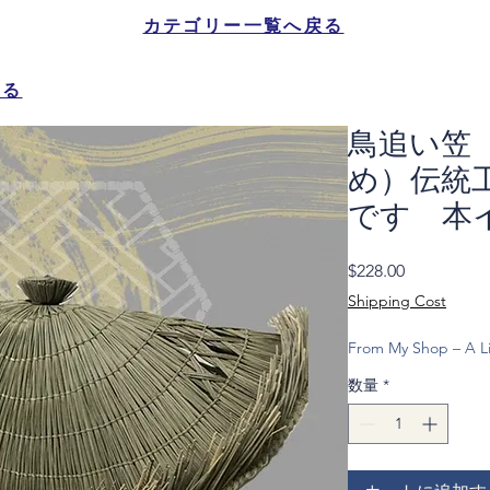
カテゴリー一覧へ戻る
戻る
鳥追い笠
め）伝統
です 本
価
$228.00
格
Shipping Cost
From My Shop – A Li
数量
*