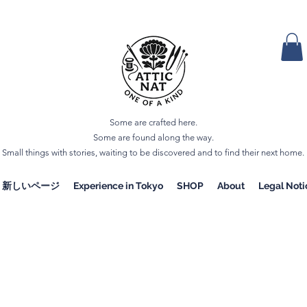
Some are crafted here.
Some are found along the way.
Small things with stories, waiting to be discovered and to find their next home.
新しいページ
Experience in Tokyo
SHOP
About
Legal Noti