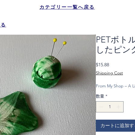
カテゴリー一覧へ戻る
戻る
PETボ
したピン
価
$15.88
格
Shipping Cost
From My Shop – A Li
数量
*
カートに追加す