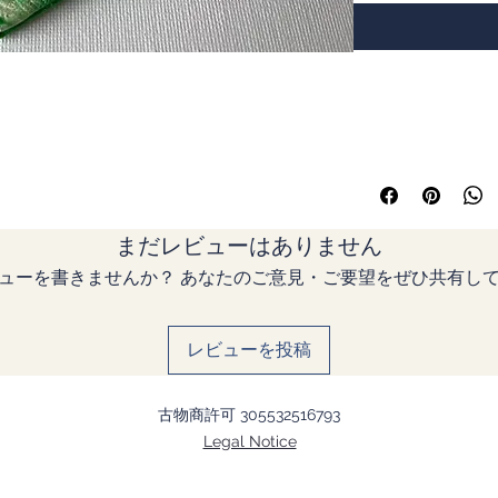
【作り手より】
綸子生地を古典的な
まだレビューはありません
用してつくりました
ッションと糸巻のセ
ューを書きませんか？ あなたのご意見・ご要望をぜひ共有し
刺し、刺し子など、
レゼントに。 小さ
なポーチや頂き物の
レビューを投稿
古物商許可 305532516793
Legal Notice