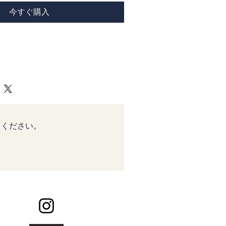
今すぐ購入
しぼり手法でしあげた着物の生地を使
。美しい緑色のお針仕事の友、ピンク
ットです パッチワークキルト、こぎん
てください。
お裁縫しごとが好きな方への素敵なプ
めなので持ち運びに便利です。 私は小さ
お菓子の缶に入れたりしています