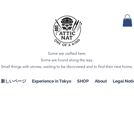
Some are crafted here.
Some are found along the way.
Small things with stories, waiting to be discovered and to find their next home.
新しいページ
Experience in Tokyo
SHOP
About
Legal Noti