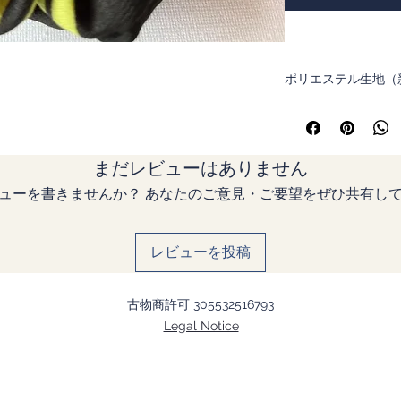
ポリエステル生地（新
少し緑が買った黒に
を使いました。源氏
く収まる、うまく行
まだレビューはありません
ューを書きませんか？ あなたのご意見・ご要望をぜひ共有し
レビューを投稿
古物商許可 305532516793
Legal Notice