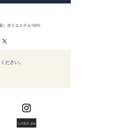
）ポリエステル100%
キリッとした黄色い源氏車の柄の生地
車は家紋によく見ます。車輪の柄は丸
くといわれる柄です。
てください。
Linktr.ee