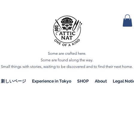
Some are crafted here.
Some are found along the way.
Small things with stories, waiting to be discovered and to find their next home.
新しいページ
Experience in Tokyo
SHOP
About
Legal Noti