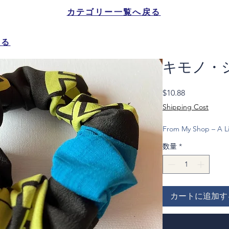
カテゴリー一覧へ戻る
戻る
キモノ・
価
$10.88
格
Shipping Cost
From My Shop – A Li
数量
*
カートに追加す