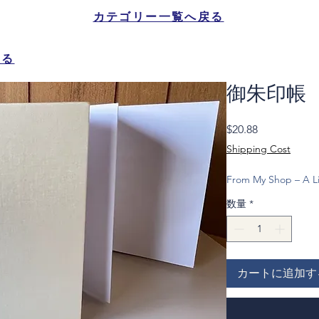
カテゴリー一覧へ戻る
戻る
御朱印帳
価
$20.88
格
Shipping Cost
From My Shop – A Li
数量
*
カートに追加す