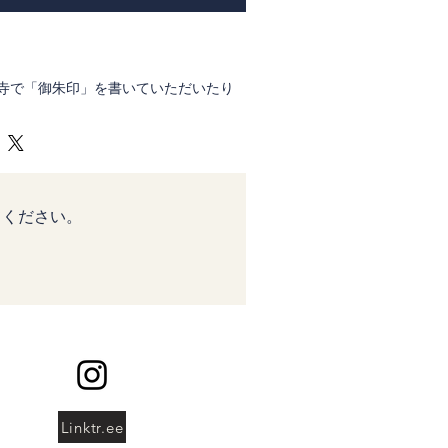
寺で「御朱印」を書いていただいたり
ていることも多いですのでそちらを貼
12ｃｍ、1.3ｃｍ
、厚手の和紙を使用しています
てください。
たものをお納めしてその証としていた
旅立つ方へのお手荷物に入れて差し上
されています
Linktr.ee