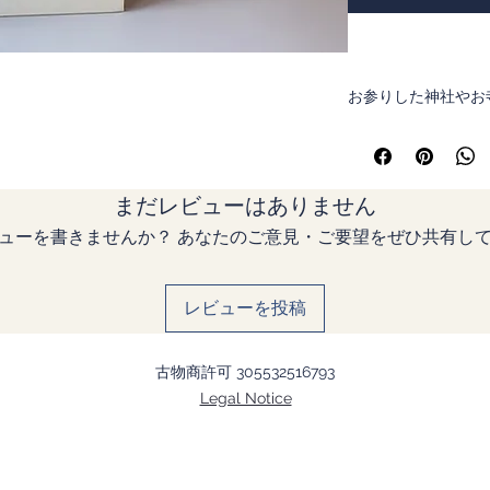
お参りした神社やお
最近では別紙になっ
り付けて使います
サイズ ： 18ｃｍ、
まだレビューはありません
蛇腹（じゃばら）式
ューを書きませんか？ あなたのご意見・ご要望をぜひ共有し
レビューを投稿
伝統的には写経をし
古物商許可 305532516793
だく朱印で、浄土へ
Legal Notice
げたりするとよいと