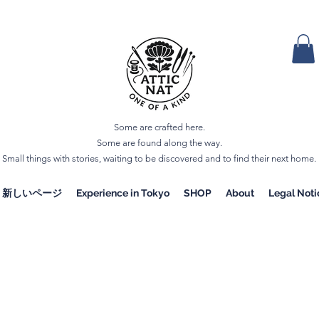
Some are crafted here.
Some are found along the way.
Small things with stories, waiting to be discovered and to find their next home.
新しいページ
Experience in Tokyo
SHOP
About
Legal Noti