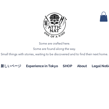
Some are crafted here.
Some are found along the way.
Small things with stories, waiting to be discovered and to find their next home.
新しいページ
Experience in Tokyo
SHOP
About
Legal Noti