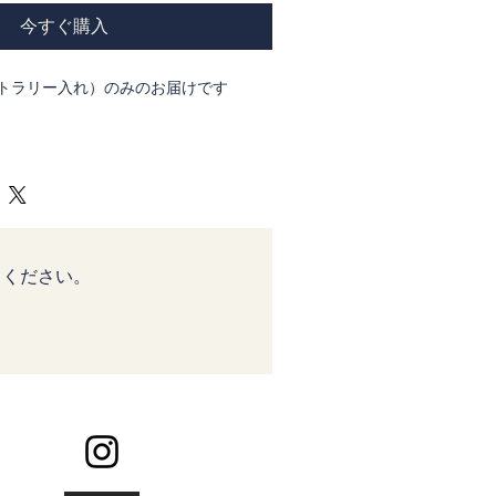
今すぐ購入
トラリー入れ）のみのお届けです
のサイズに仕立てております
なる用途に合わせてお仕立て変更でき
さいませ）
てください。
つながることから縁起の良い意匠とし
柄、藤色の生地で作りました。少しキ
ント顔料が使われているところも可愛
に健康と長寿をもたらしますように☆