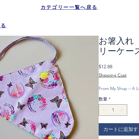
カテゴリー一覧へ戻る
戻る
お箸入れ
リーケー
価
$12.88
格
Shipping Cost
From My Shop – A Li
数量
*
カートに追加す