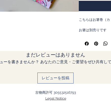
こちらはお箸巻（カ
お箸は別売りです
日本の標準的なお箸
（利き手やお使いに
まだレビューはありません
ますのでご相談くだ
ューを書きませんか？ あなたのご意見・ご要望をぜひ共有し
「ふじ」は不死、に
レビューを投稿
て好まれてきた藤の
ラキラっとしたプリ
い生地です。
古物商許可 305532516793
Legal Notice
このお箸袋があなた
彡