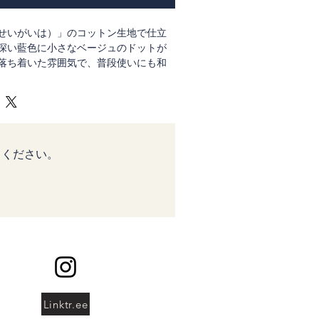
せいがいは）」のコットン生地で仕立
深い藍色に小さなベージュのドットが
落ち着いた雰囲気で、普段使いにも和
。
てください。
Linktr.ee