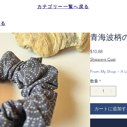
カテゴリー一覧へ戻る
戻る
青海波柄
価
$10.88
格
Shipping Cost
From My Shop – A Li
数量
*
カートに追加す