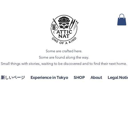
Some are crafted here.
Some are found along the way.
Small things with stories, waiting to be discovered and to find their next home.
新しいページ
Experience in Tokyo
SHOP
About
Legal Noti