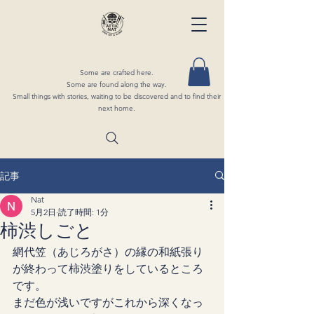
Some are crafted here.
Some are found along the way.
Small things with stories, waiting to be discovered and to find their
next home.
記事
Nat
5月2日
読了時間: 1分
柿渋しごと
網代笠（あじろがさ）の縁の和紙張り
が終わって柿渋塗りをしているところ
です。
まだ色が浅いですがこれから深くなっ