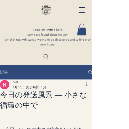
Some are crafted here.
Some are found along the way.
Small things with stories, waiting to be discovered and to find their
next home.
記事
Nat
1月16日
読了時間: 1分
今日の発送風景 ― 小さな
循環の中で