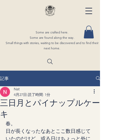
Some are crafted here.
Some are found along the way.
Small things with stories, waiting to be discovered and to find their
next home.
記事
Nat
4月27日
読了時間: 1分
三日月とパイナップルケー
キ
春。
日が長くなったなあとここ数日感じて
いたのだけど、或る日はちょっと外に